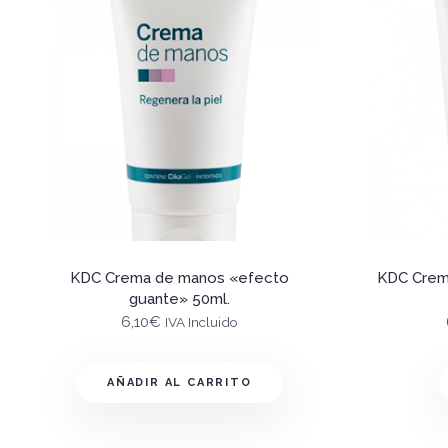
KDC Crema de manos «efecto
KDC Crema
guante» 50ml.
6,10
€
IVA Incluido
AÑADIR AL CARRITO